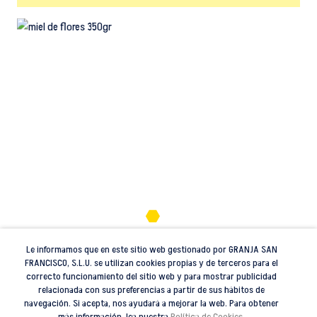
Le informamos que en este sitio web gestionado por GRANJA SAN
Miel de flores
FRANCISCO, S.L.U. se utilizan cookies propias y de terceros para el
correcto funcionamiento del sitio web y para mostrar publicidad
De sabor dulce con ligeras notas saladas. De
relacionada con sus preferencias a partir de sus hábitos de
navegación. Si acepta, nos ayudará a mejorar la web. Para obtener
color ámbar y olor agradable, floral de alta
más información, lea nuestra
Política de Cookies
.