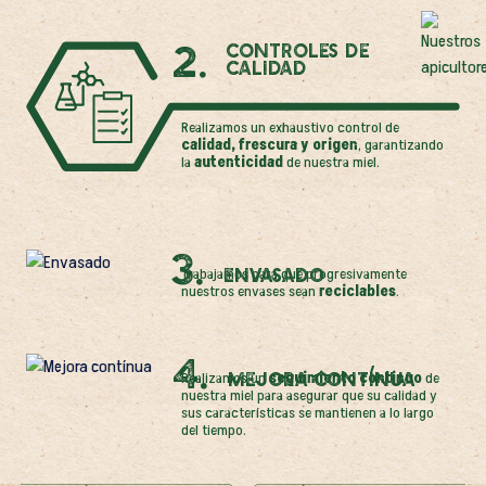
2.
Controles de
calidad
Realizamos un exhaustivo control de
calidad, frescura y origen
, garantizando
la
autenticidad
de nuestra miel.
3.
Envasado
Trabajamos para que progresivamente
nuestros envases sean
reciclables
.
4.
Mejora contínua
Realizamos un
seguimiento continuo
de
nuestra miel para asegurar que su calidad y
sus características se mantienen a lo largo
del tiempo.