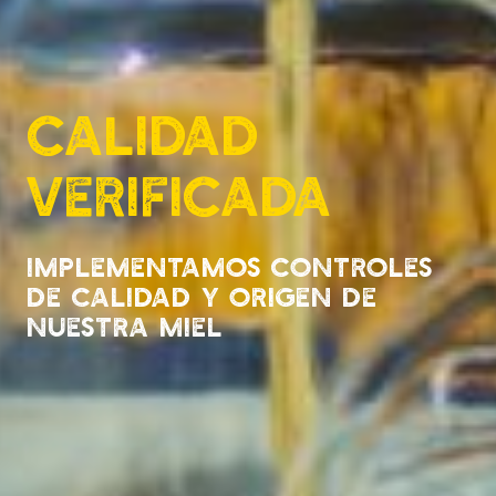
Calidad
verificada
Implementamos controles
de calidad y origen de
nuestra miel