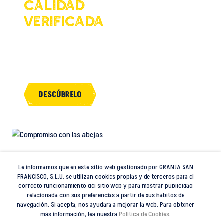
Calidad
verificada
Implementamos controles
de calidad y origen de
nuestra miel.
DESCÚBRELO
Apicultura
Le informamos que en este sitio web gestionado por GRANJA SAN
FRANCISCO, S.L.U. se utilizan cookies propias y de terceros para el
responsable
correcto funcionamiento del sitio web y para mostrar publicidad
relacionada con sus preferencias a partir de sus hábitos de
navegación. Si acepta, nos ayudará a mejorar la web. Para obtener
Contribuimos a la
más información, lea nuestra
Política de Cookies
.
preservación de la