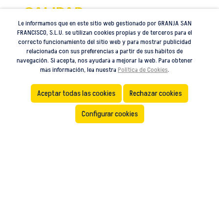
Calidad
verificada
Le informamos que en este sitio web gestionado por GRANJA SAN
FRANCISCO, S.L.U. se utilizan cookies propias y de terceros para el
correcto funcionamiento del sitio web y para mostrar publicidad
Implementamos controles
relacionada con sus preferencias a partir de sus hábitos de
de calidad y origen de
navegación. Si acepta, nos ayudará a mejorar la web. Para obtener
nuestra miel.
más información, lea nuestra
Política de Cookies
.
Aceptar todas las cookies
Rechazar cookies
DESCÚBRELO
Configurar cookies