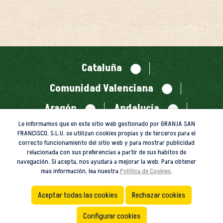
Cataluña
Comunidad Valenciana
Aragón
Andalucía
Le informamos que en este sitio web gestionado por GRANJA SAN
Castilla La Mancha
FRANCISCO, S.L.U. se utilizan cookies propias y de terceros para el
correcto funcionamiento del sitio web y para mostrar publicidad
Principado de Asturias
relacionada con sus preferencias a partir de sus hábitos de
navegación. Si acepta, nos ayudará a mejorar la web. Para obtener
Lisboa
más información, lea nuestra
Política de Cookies
.
Aceptar todas las cookies
Rechazar cookies
Configurar cookies